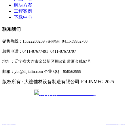
解决方案
工程案例
下载中心
联系我们
销售热线：13322288239
0411-39952788
（
微信同步
）
总机电话：0411-87677491 0411-87673797
地址：辽宁省大连市金普新区拥政街道夏金线67号
邮箱：ybl@dljialin.com
企业 QQ：958562999
版权所有 : 大连佳林设备制造有限公司 JOLINMFG 2025
公网安备 21021302000293号
本公司主要产品-
中央厨房整体解决方案
、
智能生产线
、
自动
化立体仓库
、
智能工厂AMR解决方案
、
智能仓储AMR解决方
案
、
自动化后段包装线
、柔性生产线、
码垛机
、
提升机
、
码垛
机器人
、AGV无人搬运车、AMR自主移动机器人、
垂直提升
机
、
装箱机
、
全自动组装生产线
、
智能仓库系统
、
机器人装箱